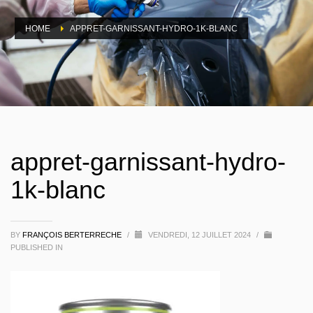
HOME
APPRET-GARNISSANT-HYDRO-1K-BLANC
appret-garnissant-hydro-
1k-blanc
BY
FRANÇOIS BERTERRECHE
/
VENDREDI, 12 JUILLET 2024
/
PUBLISHED IN