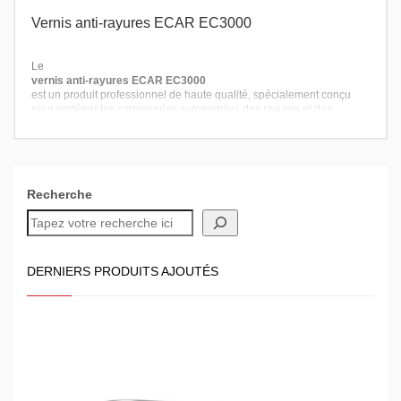
Vernis anti-rayures ECAR EC3000
Le
vernis anti-rayures ECAR EC3000
est un produit professionnel de haute qualité, spécialement conçu
pour protéger les carrosseries automobiles des rayures et des
agressions extérieures. Ce vernis acrylique bicomposant (2K) offre
une brillance exceptionnelle et une résistance durable.
Recherche
DERNIERS PRODUITS AJOUTÉS