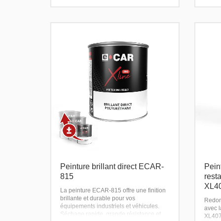
couleurs, y compris les teintes
métallisées et nacrées.
Peinture brillant direct ECAR-
Pein
815
rest
XL4
La peinture ECAR-815 offre une finition
brillante et durable pour vos
Redon
équipements industriels et véhicules.
avec 
Séchage rapide, grande résistance et
XL407