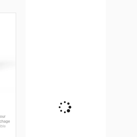
pour
Séchage
ible