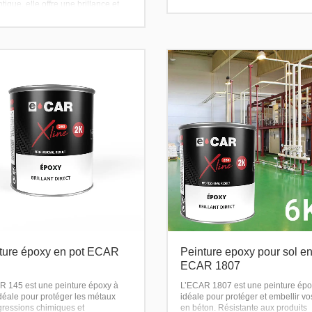
rapide, excellente adhérence et
tique, elle offre une brillance et
résistance aux intempéries.
rofondeur de couleur
ionnelles.
ture époxy en pot ECAR
Peinture epoxy pour sol en
ECAR 1807
R 145 est une peinture époxy à
L’ECAR 1807 est une peinture ép
idéale pour protéger les métaux
idéale pour protéger et embellir vo
gressions chimiques et
en béton. Résistante aux produits