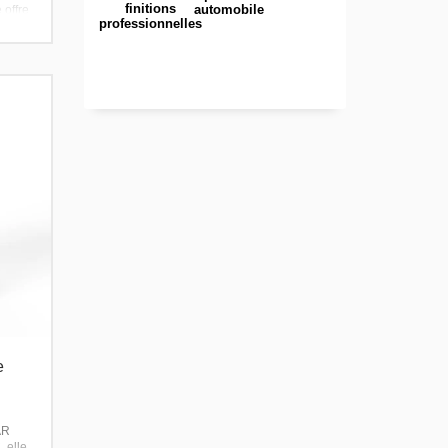
finitions
automobile
 offre
professionnelles
e
AR
 elle