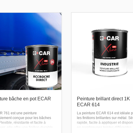
ture bâche en pot ECAR
Peinture brillant direct 1K
ECAR 614
R 761 est une peinture
La peinture ECAR 614 est idéale 
alement conçue pour les bâches
les finitions brillantes sur métal. 
lexible, résistante et facile à
rapide, facile à appliquer et dispon
uer, elle offre une finition durable
en nombreuses teintes différentes.
fessionnelle.