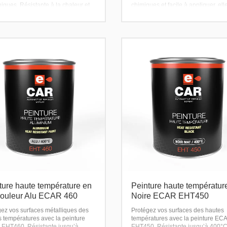
ques. Résistante à la chaleur et
chimiques et facile à appliquer, elle
tempéries, elle offre une finition
une finition durable.
le.
ture haute température en
Peinture haute températur
couleur Alu ECAR 460
Noire ECAR EHT450
gez vos surfaces métalliques des
Protégez vos surfaces des hautes
s températures avec la peinture
températures avec la peinture EC
EHT460. Résistante jusqu’à
EHT450. Résistante jusqu’à 400°C,