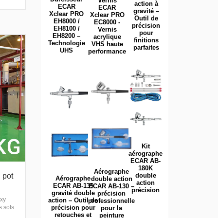
Vernis
action à
ECAR
ECAR
gravité –
Xclear PRO
Xclear PRO
Outil de
EH8000 /
EC8000 -
précision
EH8100 /
Vernis
pour
EH8200 –
acrylique
finitions
Technologie
VHS haute
parfaites
UHS
performance
Kit
aérographe
ECAR AB-
180K
Aérographe
double
 pot
Aérographe
double action
action
ECAR AB-135
ECAR AB-130 –
précision
gravité double
précision
oxy
action – Outil de
professionnelle
précision pour
s sols
pour la
retouches et
peinture