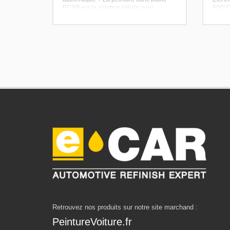
ECAR est la solution idéale pour
600°C,
restaurer l’aspect d’origine de vos
durabl
pneus.
Retrouvez nos produits sur notre site marchand :
PeintureVoiture.fr