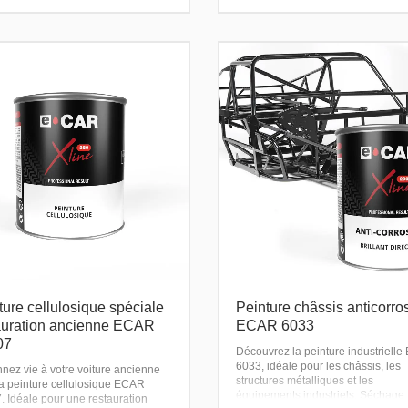
ture cellulosique spéciale
Peinture châssis anticorro
auration ancienne ECAR
ECAR 6033
07
Découvrez la peinture industriell
6033, idéale pour les châssis, les
nez vie à votre voiture ancienne
structures métalliques et les
la peinture cellulosique ECAR
équipements industriels. Séchage
. Idéale pour une restauration