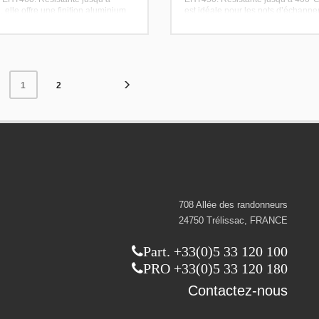
 elle offre une finition aluminium
est idéale pour les pots d’échapp
e et esthétique.
les moteurs et les cheminées.
2
1
708 Allée des randonneurs
24750 Trélissac, FRANCE
Part. +33(0)5 33 120 100
PRO +33(0)5 33 120 180
Contactez-nous