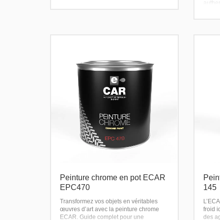
facile à appliquer.
authen
une p
except
Peinture chrome en pot ECAR
Pein
EPC470
145
Transformez vos objets en véritables
L’ECA
œuvres d’art avec la peinture chrome
froid 
ECAR. Guide complet pour une
des a