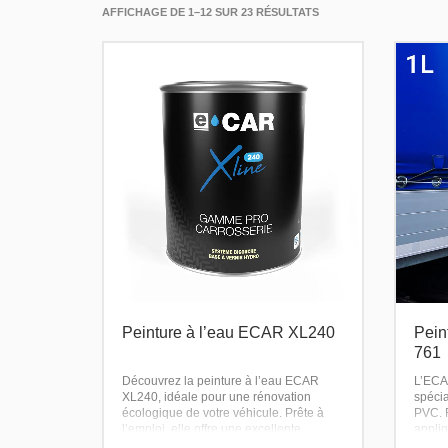
AFFICHAGE DE 1–12 SUR 23 RÉSULTATS
Peinture à l’eau ECAR XL240
Pein
761
Découvrez la peinture à l’eau ECAR
L’ECA
XL240, idéale pour une rénovation
spéci
écologique de votre véhicule. Prête à
PVC. F
l’emploi, elle offre une excellente
appliq
couvrance et une large gamme de
et pro