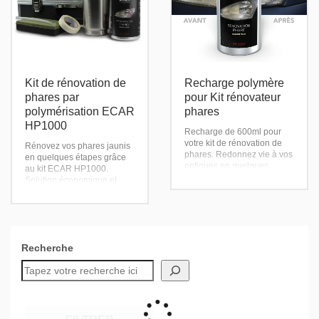
Kit de rénovation de
Recharge polymère
phares par
pour Kit rénovateur
polymérisation ECAR
phares
HP1000
Recharge de 600ml pour
votre kit de rénovation de
Rénovez vos phares jaunis
phares. Redonnez vie à vos
en quelques étapes grâce
optiques en quelques
au kit ECAR HP1000.
étapes simples.
Solution économique et
Economique et efficace,
efficace pour redonner de la
cette recharge vous permet
visibilité à vos phares.
de réaliser jusqu’à 30
Résultats professionnels
phares.
garantis.
Recherche