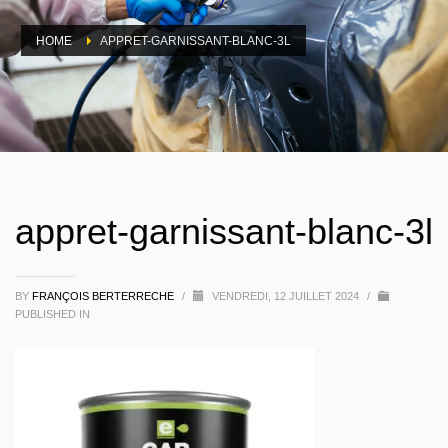
HOME
APPRET-GARNISSANT-BLANC-3L
appret-garnissant-blanc-3l
BY
FRANÇOIS BERTERRECHE
/
VENDREDI, 12 JUILLET 2024
/
PUBLISHED IN