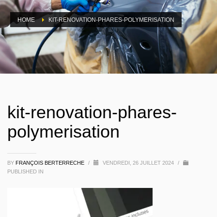
HOME
KIT-RENOVATION-PHARES-POLYMERISATION
kit-renovation-phares-
polymerisation
BY
FRANÇOIS BERTERRECHE
/
VENDREDI, 26 JUILLET 2024
/
PUBLISHED IN