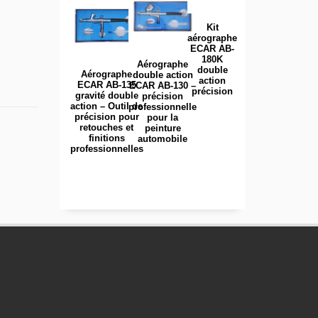
Kit
aérographe
ECAR AB-
180K
Aérographe
double
Aérographe
double action
action
ECAR AB-135
ECAR AB-130 –
précision
gravité double
précision
action – Outil de
professionnelle
précision pour
pour la
retouches et
peinture
finitions
automobile
professionnelles