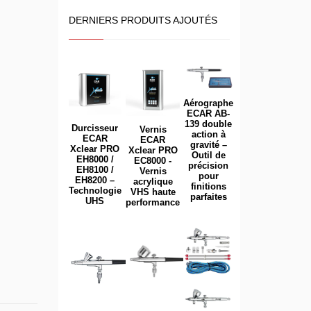
DERNIERS PRODUITS AJOUTÉS
Aérographe
ECAR AB-
139 double
Durcisseur
Vernis
action à
ECAR
ECAR
gravité –
Xclear PRO
Xclear PRO
Outil de
EH8000 /
EC8000 -
précision
EH8100 /
Vernis
pour
EH8200 –
acrylique
finitions
Technologie
VHS haute
parfaites
UHS
performance