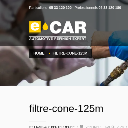
Particuliers :
05 33 120 100
- Professionnels
05 33 120 180
HOME
FILTRE-CONE-125M
filtre-cone-125m
BY
FRANÇOIS BERTERRECHE
/
VENDREDI, 16 AOÛT 2024
/