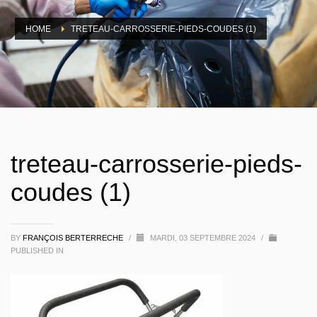
HOME
TRETEAU-CARROSSERIE-PIEDS-COUDES (1)
treteau-carrosserie-pieds-
coudes (1)
BY
FRANÇOIS BERTERRECHE
/
MARDI, 03 SEPTEMBRE 2024
/
PUBLISHED IN