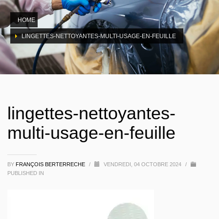
HOME
LINGETTES-NETTOYANTES-MULTI-USAGE-EN-FEUILLE
lingettes-nettoyantes-
multi-usage-en-feuille
BY
FRANÇOIS BERTERRECHE
/
VENDREDI, 04 OCTOBRE 2024
/
PUBLISHED IN