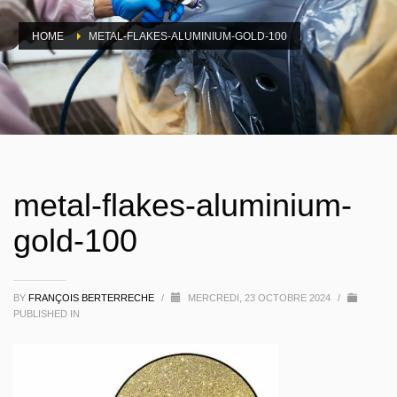
HOME
METAL-FLAKES-ALUMINIUM-GOLD-100
metal-flakes-aluminium-
gold-100
BY
FRANÇOIS BERTERRECHE
/
MERCREDI, 23 OCTOBRE 2024
/
PUBLISHED IN