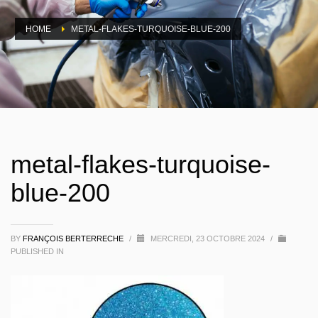
HOME
METAL-FLAKES-TURQUOISE-BLUE-200
metal-flakes-turquoise-
blue-200
BY
FRANÇOIS BERTERRECHE
/
MERCREDI, 23 OCTOBRE 2024
/
PUBLISHED IN