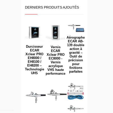
DERNIERS PRODUITS AJOUTÉS
Aérographe
ECAR AB-
139 double
Durcisseur
Vernis
action à
ECAR
ECAR
gravité –
Xclear PRO
Xclear PRO
Outil de
EH8000 /
EC8000 -
précision
EH8100 /
Vernis
pour
EH8200 –
acrylique
finitions
Technologie
VHS haute
parfaites
UHS
performance