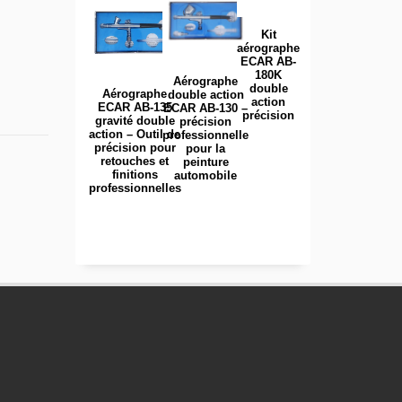
Kit
aérographe
ECAR AB-
180K
Aérographe
double
Aérographe
double action
action
ECAR AB-135
ECAR AB-130 –
précision
gravité double
précision
action – Outil de
professionnelle
précision pour
pour la
retouches et
peinture
finitions
automobile
professionnelles