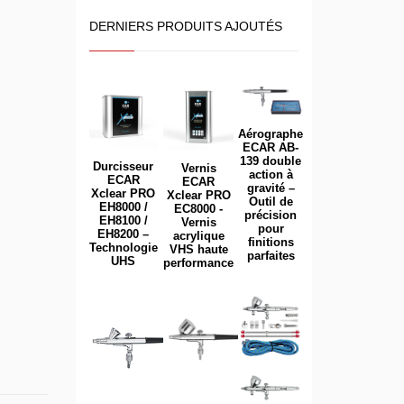
DERNIERS PRODUITS AJOUTÉS
Aérographe
ECAR AB-
139 double
Durcisseur
Vernis
action à
ECAR
ECAR
gravité –
Xclear PRO
Xclear PRO
Outil de
EH8000 /
EC8000 -
précision
EH8100 /
Vernis
pour
EH8200 –
acrylique
finitions
Technologie
VHS haute
parfaites
UHS
performance