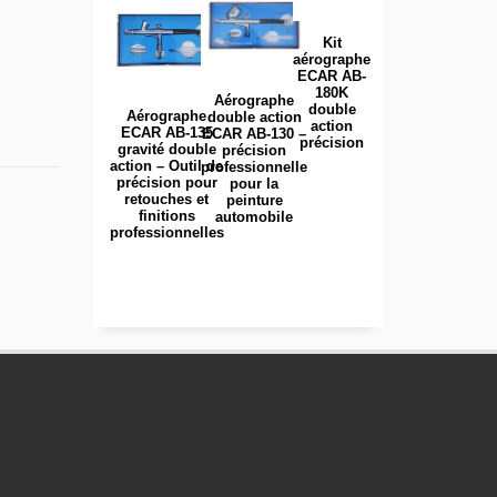
Kit
aérographe
ECAR AB-
180K
Aérographe
double
Aérographe
double action
action
ECAR AB-135
ECAR AB-130 –
précision
gravité double
précision
action – Outil de
professionnelle
précision pour
pour la
retouches et
peinture
finitions
automobile
professionnelles