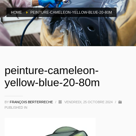
HOME
PEINTURE-CAMELEON-YELLOW-BLUE-20-80M
peinture-cameleon-
yellow-blue-20-80m
BY
FRANÇOIS BERTERRECHE
/
VENDREDI, 25 OCTOBRE 2024
/
PUBLISHED IN