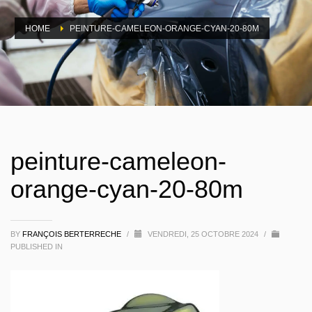
HOME
PEINTURE-CAMELEON-ORANGE-CYAN-20-80M
peinture-cameleon-
orange-cyan-20-80m
BY
FRANÇOIS BERTERRECHE
/
VENDREDI, 25 OCTOBRE 2024
/
PUBLISHED IN