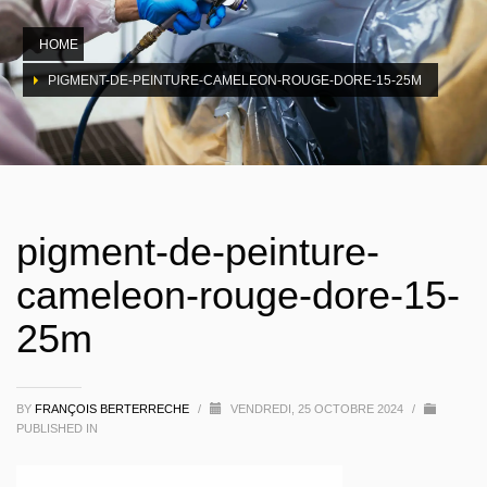
HOME
PIGMENT-DE-PEINTURE-CAMELEON-ROUGE-DORE-15-25M
pigment-de-peinture-
cameleon-rouge-dore-15-
25m
BY
FRANÇOIS BERTERRECHE
/
VENDREDI, 25 OCTOBRE 2024
/
PUBLISHED IN