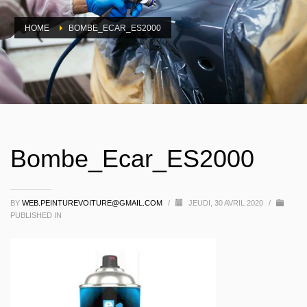
HOME
BOMBE_ECAR_ES2000
Bombe_Ecar_ES2000
BY
WEB.PEINTUREVOITURE@GMAIL.COM
/
JEUDI, 30 AVRIL 2020
/
PUBLISHED IN