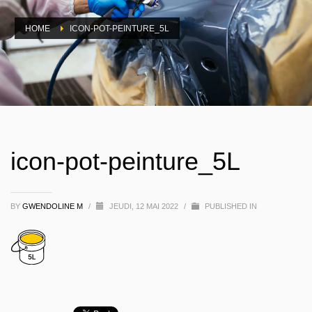
HOME
ICON-POT-PEINTURE_5L
icon-pot-peinture_5L
BY
GWENDOLINE M
/
JEUDI, 12 MAI 2022
/
PUBLISHED IN