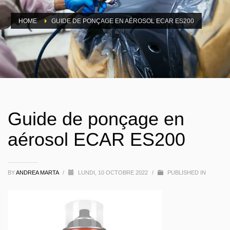
HOME
GUIDE DE PONÇAGE EN AÉROSOL ECAR ES200
Guide de ponçage en
aérosol ECAR ES200
BY
ANDREA MARTA
/
LUNDI, 10 OCTOBRE 2022
/
PUBLISHED IN