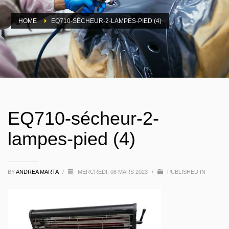
HOME
EQ710-SÉCHEUR-2-LAMPES-PIED (4)
EQ710-sécheur-2-
lampes-pied (4)
BY
ANDREA MARTA
/
MERCREDI, 08 MARS 2023
/
PUBLISHED IN