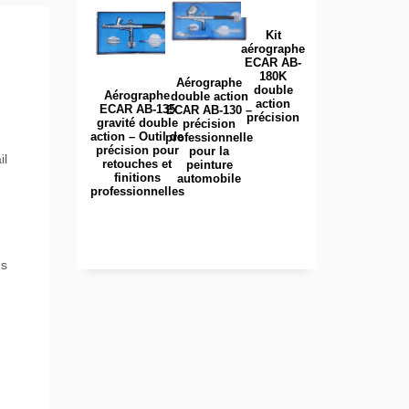
Kit
aérographe
ECAR AB-
180K
Aérographe
double
Aérographe
double action
action
ECAR AB-135
ECAR AB-130 –
précision
gravité double
précision
action – Outil de
professionnelle
précision pour
pour la
il
retouches et
peinture
finitions
automobile
professionnelles
ns