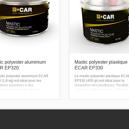
ic polyester aluminium
Mastic polyester plastique
R EP320
ECAR EP330
stic polyester aluminium ECAR
Le mastic polyester plastique EC
(1,8 kg) est idéal pour les
EP330 (400 gr) est idéal pour la
ations soumises à des
réparation des plastiques. Flexible,
ratures et charges élevées.
à poncer, séchage rapide (20 min).
ant, facile à poncer, séchage
Adhère parfaitement aux plastique
 (20 min), dans le respect des
pour une finition lisse et homogène
s COV. Adhère sur acier,
ium, zinc et acier galvanisé.