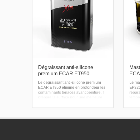
Dégraissant anti-silicone
Mast
premium ECAR ET950
ECA
Le dégraissant anti-silicone premium
Le ma
ECAR ET950 élimine en profondeur les
EP320 
contaminants tenaces avant peinture. Il
répar
prépare la surface pour une meilleure
tempé
adhérence et un rendu impeccable de la
Résist
peinture.
rapide
Utilisation recommandée avant le
norme
ponçage, ne pas appliquer sur tôle nue.
alumin