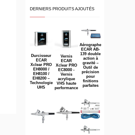
DERNIERS PRODUITS AJOUTÉS
Aérographe
ECAR AB-
139 double
Durcisseur
Vernis
action à
ECAR
ECAR
gravité –
Xclear PRO
Xclear PRO
Outil de
EH8000 /
EC8000 -
précision
EH8100 /
Vernis
pour
EH8200 –
acrylique
finitions
Technologie
VHS haute
parfaites
UHS
performance