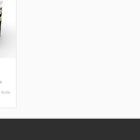
AR
 facile
s,
.