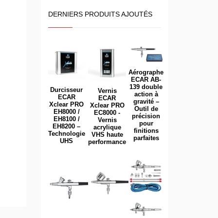
DERNIERS PRODUITS AJOUTÉS
Aérographe
ECAR AB-
139 double
Durcisseur
Vernis
action à
ECAR
ECAR
gravité –
Xclear PRO
Xclear PRO
Outil de
EH8000 /
EC8000 -
précision
EH8100 /
Vernis
pour
EH8200 –
acrylique
finitions
Technologie
VHS haute
parfaites
UHS
performance