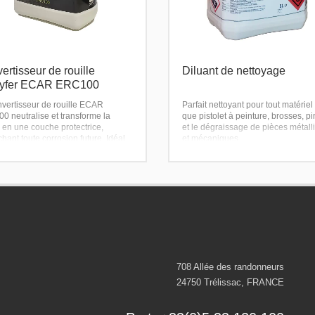
ertisseur de rouille
Diluant de nettoyage
tyfer ECAR ERC100
nvertisseur de rouille ECAR
Parfait nettoyant pour tout matériel 
0 neutralise et transforme la
que pistolet à peinture, brosses, p
e en une couche protectrice,
et le dégraissage de pièces métall
ant toute corrosion future. Idéal
et mécaniques
arrosseries, châssis, métaux
riels, il s’applique facilement et
une excellente adhérence pour les
ons ultérieures.
708 Allée des randonneurs
24750 Trélissac, FRANCE