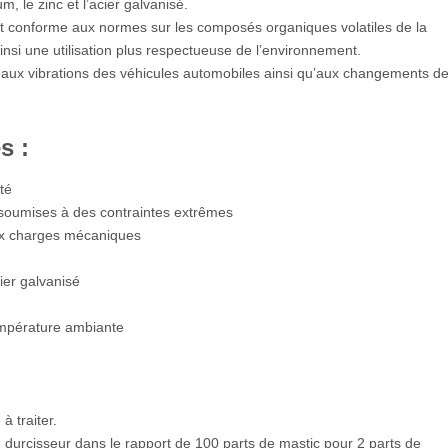
m, le zinc et l’acier galvanisé.
t conforme aux normes sur les composés organiques volatiles de la
insi une utilisation plus respectueuse de l’environnement.
r aux vibrations des véhicules automobiles ainsi qu’aux changements d
s :
té
 soumises à des contraintes extrêmes
ux charges mécaniques
ier galvanisé
empérature ambiante
à traiter.
durcisseur dans le rapport de 100 parts de mastic pour 2 parts de