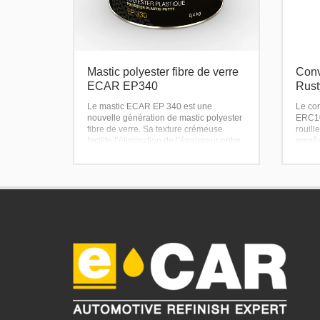
Mastic polyester fibre de verre
Conv
ECAR EP340
Rus
Le mastic ECAR EP 340 est une
Le co
nouvelle génération de mastic polyester
ERC10
fibre de verre. Sa texture crémeuse
rouill
facilite l’élimination de l’épaisseur entre
empêch
le mastic et la surface réparée. Idéal
pour c
pour la réparation des zones fragilisées
indust
par la corrosion.
offre 
finiti