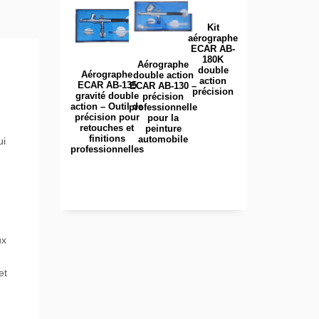
Kit
aérographe
ECAR AB-
180K
Aérographe
double
Aérographe
double action
action
ECAR AB-135
ECAR AB-130 –
précision
gravité double
précision
action – Outil de
professionnelle
précision pour
pour la
retouches et
peinture
finitions
automobile
ui
professionnelles
ux
et