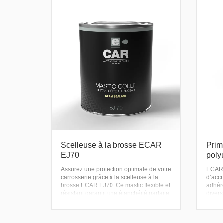
Scelleuse à la brosse ECAR
Prim
EJ70
pol
Assurez une protection optimale de votre
ECAR 
carrosserie grâce à la scelleuse à la
d’acc
brosse ECAR EJ70. Ce mastic flexible et
adhére
résistant garantit une étanchéité parfaite
divers
de vos soudures et joints, tout en offrant
collag
une finition lisse et durable. Idéal pour
plasti
les professionnels et les particuliers
Amélio