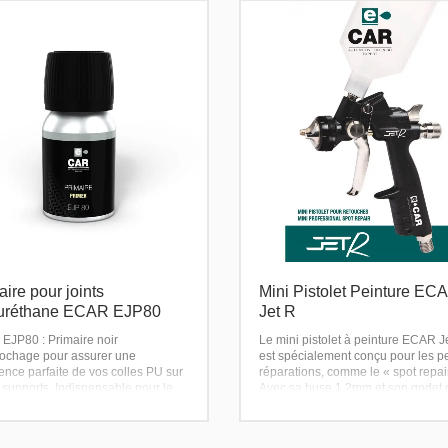
aire pour joints
Mini Pistolet Peinture EC
yuréthane ECAR EJP80
Jet R
EJP80 : Primaire noir
Le mini pistolet à peinture ECAR J
rochage pour assurer une
est spécialement conçu pour les pe
nce parfaite de vos colles PU sur
réparations, comme le « spot repair
 supports. Indispensable pour le
Avec sa buse 1.2mm et son godet 
e de vitres, de métaux et de
250ml, il offre une précision maxi
ques.
pour un résultat impeccable.
rez la durabilité de vos collages