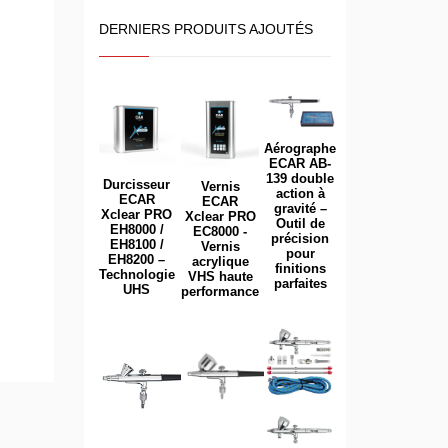
DERNIERS PRODUITS AJOUTÉS
Aérographe
ECAR AB-
139 double
Durcisseur
Vernis
action à
ECAR
ECAR
gravité –
Xclear PRO
Xclear PRO
Outil de
EH8000 /
EC8000 -
précision
EH8100 /
Vernis
pour
EH8200 –
acrylique
finitions
Technologie
VHS haute
parfaites
UHS
performance