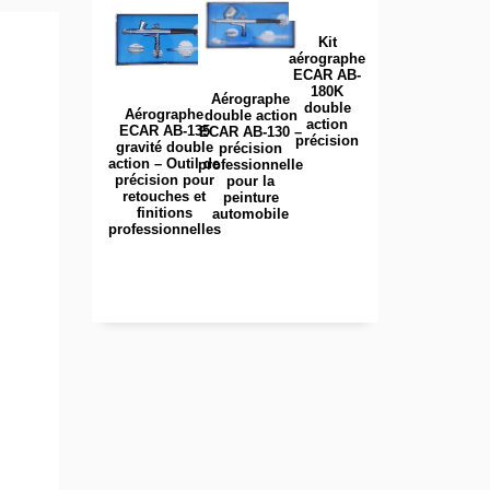
Kit
aérographe
ECAR AB-
180K
Aérographe
double
Aérographe
double action
action
ECAR AB-135
ECAR AB-130 –
précision
gravité double
précision
action – Outil de
professionnelle
précision pour
pour la
retouches et
peinture
finitions
automobile
professionnelles