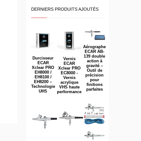
DERNIERS PRODUITS AJOUTÉS
Aérographe
ECAR AB-
139 double
Durcisseur
Vernis
action à
ECAR
ECAR
gravité –
Xclear PRO
Xclear PRO
Outil de
EH8000 /
EC8000 -
précision
EH8100 /
Vernis
pour
EH8200 –
acrylique
finitions
Technologie
VHS haute
parfaites
UHS
performance