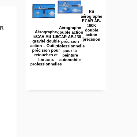
Kit
aérographe
ECAR AB-
180K
UR
Aérographe
double
Aérographe
double action
action
ECAR AB-135
ECAR AB-130 –
précision
gravité double
précision
action – Outil de
professionnelle
précision pour
pour la
retouches et
peinture
finitions
automobile
professionnelles