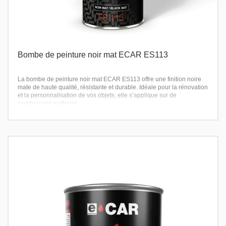
Bombe de peinture noir mat ECAR ES113
La bombe de peinture noir mat ECAR ES113 offre une finition noire
mate de haute qualité, résistante et durable. Idéale pour la rénovation
et la personnalisation de vos objets, elle s’applique sur de
nombreuses surfaces.