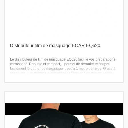
Distributeur film de masquage ECAR EQ620
Le distributeur de film de masquage EQ620 facilite vos préparations
carrosserie. Robuste et compact, il permet de dérouler et couper
facilement le papier de masquage jusqu’à 1 mètre de large. Grâce à
ses roues, il se déplace aisément dans l’atelier. Son design permet
un masquage rapide et précis, même en solo. Un gain de temps,
d’efficacité et de propreté pour tous vos travaux de peinture auto.